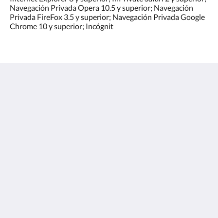
Navegación Privada Opera 10.5 y superior; Navegación
Privada FireFox 3.5 y superior; Navegación Privada Google
Chrome 10 y superior; Incógnit
Hostal El Cruce
C. Calderon de la Barca, 4
Paracuellos de Jarama Madrid 28860
Spain
916 58 05 63
info@hostalelcruce.com
Español
2026
All rights reserved
Powered by
Canvas